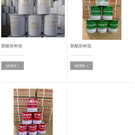
聚酰胺树脂
聚酰胺树脂
MORE >
MORE >