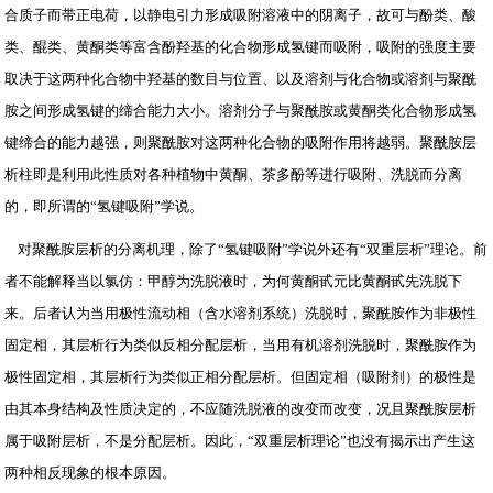
合质子而带正电荷，以静电引力形成吸附溶液中的阴离子，故可与酚类、酸
类、醌类、黄酮类等富含酚羟基的化合物形成氢键而吸附，吸附的强度主要
取决于这两种化合物中羟基的数目与位置、以及溶剂与化合物或溶剂与聚酰
胺之间形成氢键的缔合能力大小。溶剂分子与聚酰胺或黄酮类化合物形成氢
键缔合的能力越强，则聚酰胺对这两种化合物的吸附作用将越弱。聚酰胺层
析柱即是利用此性质对各种植物中黄酮、茶多酚等进行吸附、洗脱而分离
的，即所谓的“氢键吸附”学说。
对聚酰胺层析的分离机理，除了“氢键吸附”学说外还有“双重层析”理论。前
者不能解释当以氯仿：甲醇为洗脱液时，为何黄酮甙元比黄酮甙先洗脱下
来。后者认为当用极性流动相（含水溶剂系统）洗脱时，聚酰胺作为非极性
固定相，其层析行为类似反相分配层析，当用有机溶剂洗脱时，聚酰胺作为
极性固定相，其层析行为类似正相分配层析。但固定相（吸附剂）的极性是
由其本身结构及性质决定的，不应随洗脱液的改变而改变，况且聚酰胺层析
属于吸附层析，不是分配层析。因此，“双重层析理论”也没有揭示出产生这
两种相反现象的根本原因。