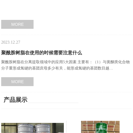
MORE
2023.12.27
聚酰胺树脂在使用的时候需要注意什么
聚酰胺树脂在分离提取领域中的应用5大因素 主要有：（1）与黄酮类化合物
分子重形成氢键的基团庶母多少有关，能形成氢键的基团数目越…
MORE
产品展示