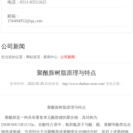
电话：
0511-83511625
邮箱：
156494952@qq.com
公司新闻
-
-
您当前的位置：
网站首页
新闻中心
公司新闻
聚酰胺树脂原理与特点
发布时间：
2022.05.20
新闻来源：
http://www.danbao-resin.com/
浏览次数：
聚酰胺树脂原理与特点
聚酰胺是一种具有重复单元酰胺键的聚合物，其结构为
[NHRNHCOR2CO]n。在酸性介质中，氧和氮原子与酸、醌、黄酮等酚类化合
物形成氢键。当溶剂分子与聚酰胺或黄酮类化合物结合时，其对上述两种物