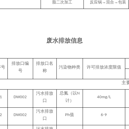
脂二次加工
反应锅→混合→包装
废水排放信息
排放口编
排放口名
序号
污染物种类
许可排放浓度限值
号
称
主
总氮（以
污水排放
N
1
DW002
40mg/L
口
计
）
污水排放
值
2
DW002
Ph
6-9
口
污水排放