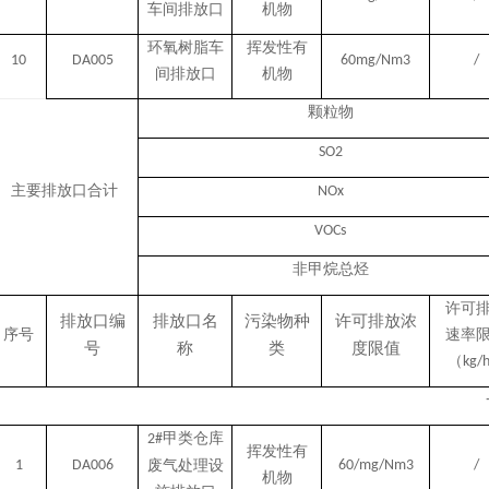
车间排放口
机物
环氧树脂车
挥发性有
10
DA005
60mg/Nm3
/
间排放口
机物
颗粒物
SO2
主要排放口合计
NOx
VOCs
非甲烷总烃
许可
排放口编
排放口名
污染物种
许可排放浓
序号
速率
号
称
类
度限值
（
kg/
甲类仓库
2#
挥发性有
1
DA006
废气处理设
60/mg/Nm3
/
机物