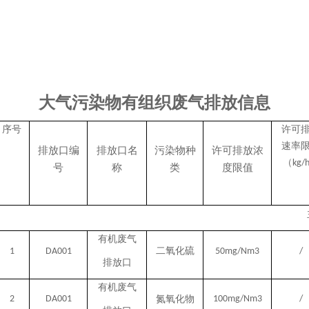
大气污染物有组织废气排放信息
序号
许可
速率
排放口编
排放口名
污染物种
许可排放浓
（
kg/
号
称
类
度限值
有机废气
二氧化硫
1
DA001
50mg/Nm3
/
排放口
有机废气
2
DA001
氮氧化物
100mg/Nm3
/