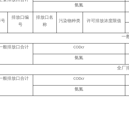
氨氮
排放口编
排放口名
序号
污染物种类
许可排放浓度限值
号
称
一
一般排放口合计
CODcr
氨氮
全厂
一般排放口合计
CODcr
氨氮