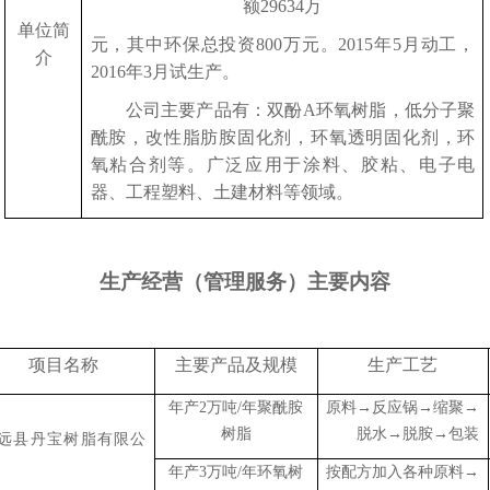
额29634万
单位简
元，其中环保总投资
800万元。2015年5月动工，
介
2016年3月试生产。
公司主要产品有：双酚
A环氧树脂，低分子聚
酰胺，改性脂肪胺固化剂，环氧透明固化剂，环
氧粘合剂等。广泛应用于涂料、胶粘、电子电
器、工程塑料、土建材料等领域。
生产经营（管理服务）主要内容
项目名称
主要产品及规模
生产工艺
年产
2万吨/年聚酰胺
原料
→反应锅→缩聚→
树脂
脱水→脱胺→包装
远县丹宝树脂有限公
年产
3万吨/年环氧树
按配方加入各种原料
→