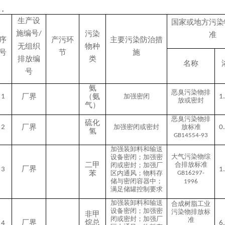
,
生产设
国家或地方污染
施编号
污染
/
准
序
产污环
主要污染防治措
无组织
物种
号
节
施
排放编
类
名称
号
氨
恶臭污染物排
厂界
（氨
加强密闭
1
1
放或密封
气）
恶臭污染物排
硫化
厂界
加强密闭或密封
放标准
2
0
氢
GB14554-93
加强装卸料和输送
大气污染物综
设备密闭；加强密
二甲
合排放标准
闭或密封；加强厂
厂界
3
1
苯
区内通风；物料存
GB16297-
储与密闭容器中；
1996
满足储罐控制要求
加强装卸料和输送
合成树脂工业
设备密闭；加强密
污染物排放标
非甲
闭或密封；加强厂
准
厂界
烷总
4
6