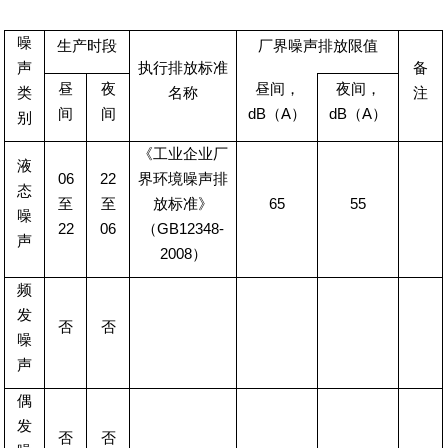
噪
生产时段
厂界噪声排放限值
声
执行排放标准
备
昼
夜
昼间，
夜间，
类
名称
注
间
间
dB
（
A
）
dB
（
A
）
别
《工业企业厂
液
06
22
界环境噪声排
态
至
至
放标准》
65
55
噪
22
06
（
GB12348-
声
2008
）
频
发
否
否
噪
声
偶
发
否
否