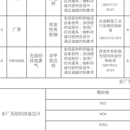
区内通风；物料存
烃
GB31572-
储与密闭容器中；
2015
满足储罐控制要求
加强装卸料和输送
合成树脂工业
设备密闭；加强密
挥发
污染物排放标
闭或密封；加强厂
厂界
性有
5
4
准
区内通风；物料存
机物
储与密闭容器中；
GB31572-201
满足储罐控制要求
加强装卸料和输送
挥发性有机物
设备密闭；加强密
无组织
非甲
无组织排放控
闭或密封；加强厂
排放废
烷总
制标准
6
MF0066
6
区内通风；物料存
气
烃
GB37822-
储与密闭容器中；
2019
满足储罐控制要求
全厂
颗粒物
SO2
全厂无组织排放总计
NOx
VOCs