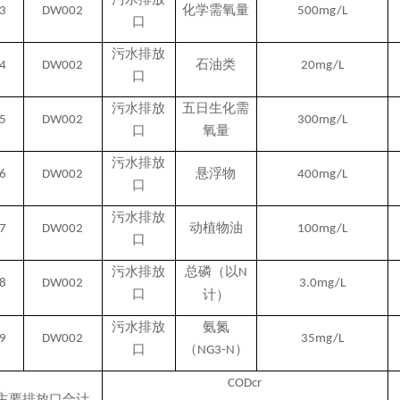
化学需氧量
3
DW002
500mg/L
口
污水排放
石油类
4
DW002
20mg/L
口
污水排放
五日生化需
5
DW002
300mg/L
口
氧量
污水排放
悬浮物
6
DW002
400mg/L
口
污水排放
动植物油
7
DW002
100mg/L
口
污水排放
总磷（以
N
8
DW002
3.0mg/L
口
计
）
污水排放
氨氮
9
DW002
35mg/L
口
（
）
NG3-N
CODcr
主要排放口合计