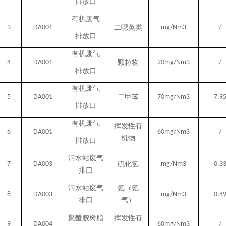
排放口
有机废气
3
DA001
二噁英类
mg/Nm3
/
排放口
有机废气
4
DA001
颗粒物
20mg/Nm3
/
排放口
有机废气
5
DA001
二甲苯
70mg/Nm3
7.9
排放口
有机废气
挥发性有
6
DA001
60mg/Nm3
/
机物
排放口
污水站废气
7
DA003
硫化氢
mg/Nm3
0.3
排口
污水站废气
氨（氨
8
DA003
mg/Nm3
0.4
排口
气）
聚酰胺树脂
挥发性有
9
DA004
60mg/Nm3
/