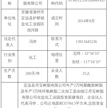
9134112539528860XD
称
脂有限公司
构代码
安徽省滁州市
单位地
定远县炉桥镇
成立时
2014年8月
址
盐化工业园区
间
池河路
法定代
联系方
冯华
13913445236
表人
式
北纬：
32°34′33″
行业类
地理位
化工
别
置
东经：
117°16′33″
生产天
从业人
260天/年
25人
数
数
定远县丹宝树脂有限公司年产
2万吨聚酰胺树脂
及年产3万吨环氧树脂二次加工是由镇江丹宝树脂
有限公司在盐化工业园投资新建项目。企业法人
代表冯华，公司占地面积35784.5平方米,总投资金