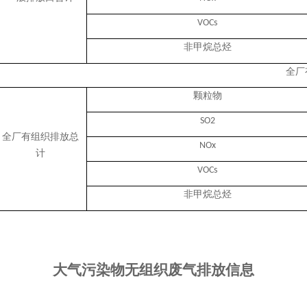
VOCs
非甲烷总烃
全厂
颗粒物
SO2
全厂有组织排放总
NOx
计
VOCs
非甲烷总烃
大气污染物无组织废气排放信息