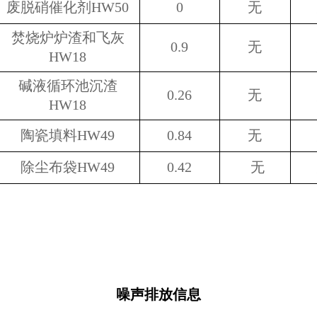
废脱硝催化剂
HW50
0
无
焚烧炉炉渣和飞灰
0.9
无
HW
18
碱液循环池沉渣
0.26
无
HW
18
陶瓷填料
HW49
0.84
无
除尘布袋
HW49
0.42
无
噪声排放信息