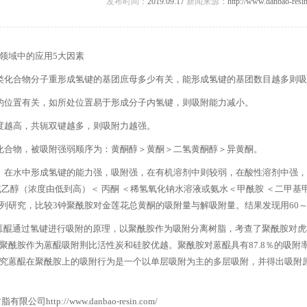
发布时间：
2019.09.17
新闻来源：
http://www.danbao-resi
领域中的应用5大因素
类化合物分子重形成氢键的基团庶母多少有关，能形成氢键的基团数目越多则
的位置有关，如所处位置易于形成分子内氢键，则吸附能力减小。
度越高，共轭双键越多，则吸附力越强。
化合物，被吸附强弱顺序为：黄酮醇＞黄酮＞二氢黄酮醇＞异黄酮。
。在水中形成氢键的能力强，吸附强，在有机溶剂中则较弱，在酸性溶剂中强
乙醇（浓度由低到高）＜ 丙酮 ＜稀氢氧化钠水溶液或氨水＜甲酰胺 ＜二甲基甲酰胺 
列研究，比较3钟聚酰胺对金莲花总黄酮的吸附量与解吸附量。结果发现用60～
醌通过氢键进行吸附的原理，以聚酰胺作为吸附分离树脂，考查了聚酰胺对虎
聚酰胺作为蒽醌吸附荆比活性炭和硅胶优越。聚酰胺对蒽醌具有87.8％的吸附
究蒽醌在聚酰胺上的吸附行为是一个以单层吸附为主的多层吸附，并得出吸附
树脂有限公司
http://www.danbao-resin.com/