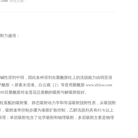
n.com/
浏览次数：
吸附力越强；
，碱性溶剂中弱，因此各种溶剂在聚酰胺柱上的洗脱能力由弱至强
＜尿素水溶液。白云娥［2］等曾用聚酰胺 www.zhlzw.com
80目聚酰胺对金莲花总黄酮的吸附与解吸附较好。
杖蒽醌的吸附量、静态吸附动力学和等温吸附脱附性质，从吸脱附
率，吸附速率控制步骤为液膜扩散控制，乙醇洗脱剂具有85％以上
原理：单层吸附包含了化学吸附和物理吸附，多层吸附主要是物理