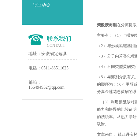
行业动态
聚酰胺树脂
在分离提取
主要有：（1）与黄酮
联系我们
CONTACT
（2）与形成氢键基团
地址：安徽省定远县
（3）分子内芳香化程
（4）不同类型黄酮类
电话：
0511-83511625
（5）与溶剂介质有关
邮箱：
的顺序为：水＜ 甲醇或
156494952@qq.com
分离金莲花总黄酮的系
［3］利用聚酰胺对蒽
能力和快慢的比较证明
的洗脱率。从热力学研
吸附。
文章来自： 镇江丹宝